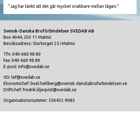
”Jag har tänkt att det går mycket snabbare mellan tågen.”
Svensk-Danska Broförbindelsen SVEDAB AB
Box 4044, 203 11 Malmö
Besöksadress: Stortorget 25 i Malmö
Tfn: 040-660 98 80
Fax: 040-660 98 89
E-post: info@svedab.se
VD: lef@svedab.se
Ekonomichef: boel.hellberg@svensk-danskabroforbindelsen.se
Driftchef: fredrik.liljeqvist@svedab.se
Organisationsnummer: 556432-9083