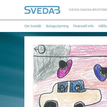
SVENSK-DANSKA BROFÖRB
Om Svedab
Bolagsstyrning
Finansiell info
Hållb