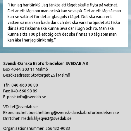
”Hur jag har tänkt? Jag tänkte att tåget skulle flyta på vattnet.
Det är ett tåg som man också kan sova på. Det är ett tåg så man
kan se vattnet för det är glasgolv i tåget. Det ska vara rent
vatten så man kan bada där och det ska vara förbjudet att fiska
där så att fiskarna ska kunna leva där i lugn och ro. Man ska
kunna sitta 100 på ett tåg och det ska finnas 10 tåg som man
kan åka i har jag tänkt mig.”
Svensk-Danska Broförbindelsen SVEDAB AB
Box 4044, 203 11 Malmö
Besöksadress: Stortorget 25 i Malmö
Tfn: 040-660 98 80
Fax: 040-660 98 89
E-post: info@svedab.se
VD: lef@svedab.se
Ekonomichef: boel.hellberg@svensk-danskabroforbindelsen.se
Driftchef: fredrik.liljeqvist@svedab.se
Organisationsnummer: 556432-9083